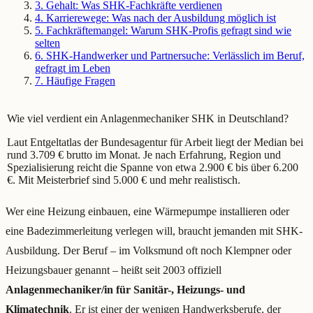
3
.
Gehalt: Was SHK-Fachkräfte verdienen
4
.
Karrierewege: Was nach der Ausbildung möglich ist
5
.
Fachkräftemangel: Warum SHK-Profis gefragt sind wie
selten
6
.
SHK-Handwerker und Partnersuche: Verlässlich im Beruf,
gefragt im Leben
7
.
Häufige Fragen
Wie viel verdient ein Anlagenmechaniker SHK in Deutschland?
Laut Entgeltatlas der Bundesagentur für Arbeit liegt der Median bei
rund 3.709 € brutto im Monat. Je nach Erfahrung, Region und
Spezialisierung reicht die Spanne von etwa 2.900 € bis über 6.200
€. Mit Meisterbrief sind 5.000 € und mehr realistisch.
Wer eine Heizung einbauen, eine Wärmepumpe installieren oder
eine Badezimmerleitung verlegen will, braucht jemanden mit SHK-
Ausbildung. Der Beruf – im Volksmund oft noch Klempner oder
Heizungsbauer genannt – heißt seit 2003 offiziell
Anlagenmechaniker/in für Sanitär-, Heizungs- und
Klimatechnik
. Er ist einer der wenigen Handwerksberufe, der