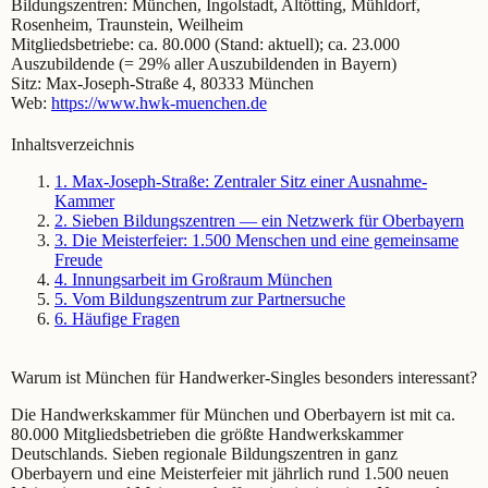
Bildungszentren: München, Ingolstadt, Altötting, Mühldorf,
Rosenheim, Traunstein, Weilheim
Mitgliedsbetriebe:
ca. 80.000 (Stand: aktuell); ca. 23.000
Auszubildende (= 29% aller Auszubildenden in Bayern)
Sitz:
Max-Joseph-Straße 4, 80333 München
Web:
https://www.hwk-muenchen.de
Inhaltsverzeichnis
1
.
Max-Joseph-Straße: Zentraler Sitz einer Ausnahme-
Kammer
2
.
Sieben Bildungszentren — ein Netzwerk für Oberbayern
3
.
Die Meisterfeier: 1.500 Menschen und eine gemeinsame
Freude
4
.
Innungsarbeit im Großraum München
5
.
Vom Bildungszentrum zur Partnersuche
6
.
Häufige Fragen
Warum ist München für Handwerker-Singles besonders interessant?
Die Handwerkskammer für München und Oberbayern ist mit ca.
80.000 Mitgliedsbetrieben die größte Handwerkskammer
Deutschlands. Sieben regionale Bildungszentren in ganz
Oberbayern und eine Meisterfeier mit jährlich rund 1.500 neuen