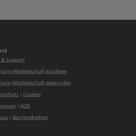
ICE
e & Support
ium-Mitgliedschaft kündigen
ium-Mitgliedschaft widerrufen
enschutz
/
Cookies
ressum
/
AGB
emap
/
Barrierefreiheit