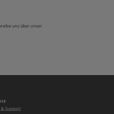
hreibe uns über unser
ICE
e & Support